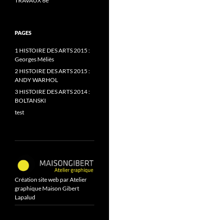
TRAVAUX 6e
PAGES
1 HISTOIRE DES ARTS 2015 :
Georges Méliès
2 HISTOIRE DES ARTS 2015 :
ANDY WARHOL
3 HISTOIRE DES ARTS 2014 :
BOLTANSKI
test
Création site web par
Atelier
graphique Maison Gibert
Lapalud