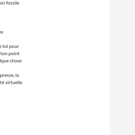
on fossile
ux
 toi pour
 ton point
elque chose
presse, la
é virtuelle
UELLE… 5E1