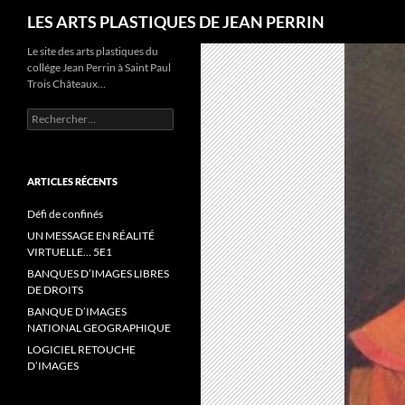
Recherche
LES ARTS PLASTIQUES DE JEAN PERRIN
Le site des arts plastiques du
collége Jean Perrin à Saint Paul
Trois Châteaux…
R
e
c
h
e
ARTICLES RÉCENTS
r
c
Défi de confinés
h
UN MESSAGE EN RÉALITÉ
e
VIRTUELLE… 5E1
r
BANQUES D’IMAGES LIBRES
DE DROITS
:
BANQUE D’IMAGES
NATIONAL GEOGRAPHIQUE
LOGICIEL RETOUCHE
D’IMAGES