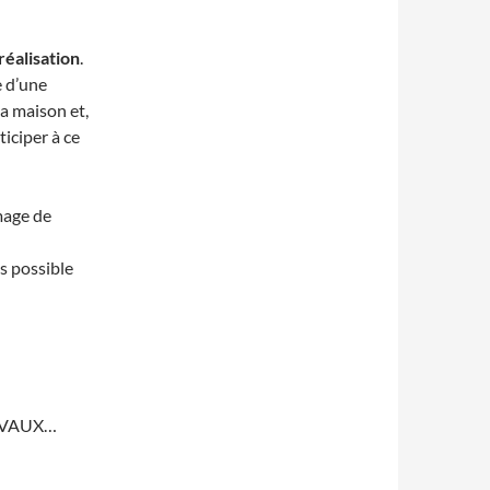
réalisation
.
e d’une
a maison et,
iciper à ce
mage de
us possible
TRAVAUX…