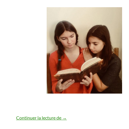
Continuer la lecture de
Défi de confinés
→