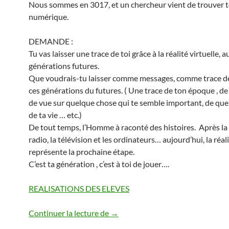
Nous sommes en 3017, et un chercheur vient de trouver t
numérique.
DEMANDE :
Tu vas laisser une trace de toi grâce à la réalité virtuelle, a
générations futures.
Que voudrais-tu laisser comme messages, comme trace de
ces générations du futures. ( Une trace de ton époque , de
de vue sur quelque chose qui te semble important, de qu
de ta vie … etc.)
De tout temps, l’Homme à raconté des histoires. Après la 
radio, la télévision et les ordinateurs… aujourd’hui, la réalit
représente la prochaine étape.
C’est ta génération , c’est à toi de jouer….
REALISATIONS DES ELEVES
Continuer la lecture de
UN MESSAGE EN RÉALITÉ VIRT
→