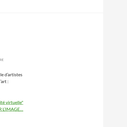
RE
le d’artistes
art :
R L’IMAGE…